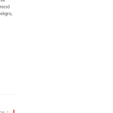
 se
reció
ligro,