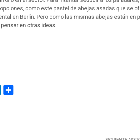
rollo en el sector. Para intentar seducir a los paladares,
opciones, como este pastel de abejas asadas que se of
ntal en Berlín. Pero como las mismas abejas están en pe
pensar en otras ideas.
tsApp
LinkedIn
Compartir