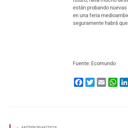
futuro, falta mucho desar
están probando nuevas 
en una feria medioambie
seguramente habrá que 
Fuente: Ecomundo
Facebook
Twitter
Email
Wha