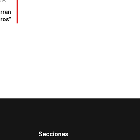
CIA
rran
ros"
Secciones