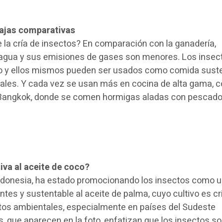
ajas comparativas
e la cría de insectos? En comparación con la ganadería,
y agua y sus emisiones de gases son menores. Los insec
o y ellos mismos pueden ser usados como comida sust
males. Y cada vez se usan más en cocina de alta gama, 
 Bangkok, donde se comen hormigas aladas con pescado
iva al aceite de coco?
indonesia, ha estado promocionando los insectos como 
entes y sustentable al aceite de palma, cuyo cultivo es cr
os ambientales, especialmente en países del Sudeste
, que aparecen en la foto, enfatizan que los insectos s