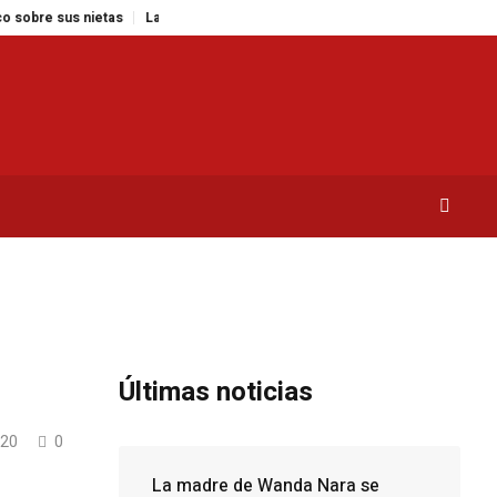
us nietas
Las 5 plantas ideales para cada espacio de tu hogar
Reformas
Últimas noticias
20
0
La madre de Wanda Nara se