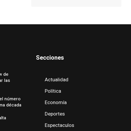
Secciones
w de
Actualidad
r las
Política
 el número
Economía
ima década
Deportes
alta
Espectaculos