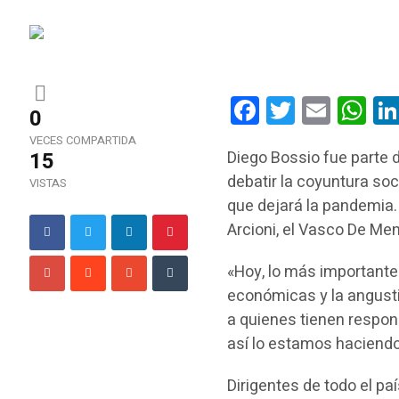
Facebook
Twitter
Email
Wha
0
VECES COMPARTIDA
15
Diego Bossio fue parte 
debatir la coyuntura so
VISTAS
que dejará la pandemia.
Arcioni, el Vasco De Me
«Hoy, lo más importante
económicas y la angusti
a quienes tienen respon
así lo estamos haciendo»
Dirigentes de todo el p