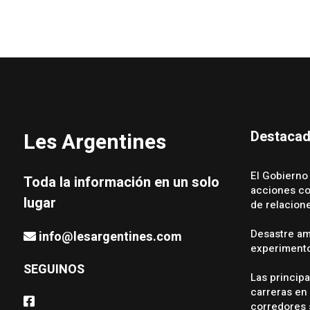
Destaca
Les Argentines
El Gobierno
Toda la información en un solo
acciones con
lugar
de relacion
Desastre amb
info@lesargentines.com
experimento
SEGUINOS
Las princip
carreras en 
corredores 