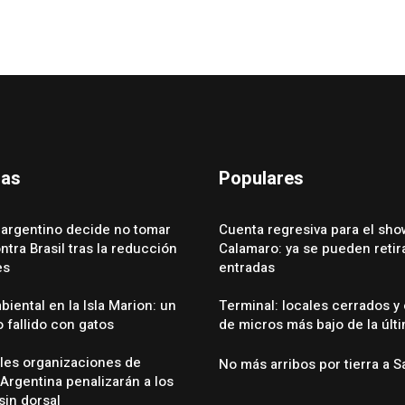
das
Populares
 argentino decide no tomar
Cuenta regresiva para el sho
tra Brasil tras la reducción
Calamaro: ya se pueden retira
es
entradas
iental en la Isla Marion: un
Terminal: locales cerrados y
 fallido con gatos
de micros más bajo de la últ
ales organizaciones de
No más arribos por tierra a S
Argentina penalizarán a los
sin dorsal