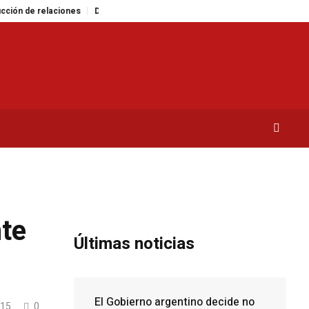
 relaciones
Desastre ambiental en la Isla Marion: un experimento fallido c
nte
Últimas noticias
El Gobierno argentino decide no
15
0