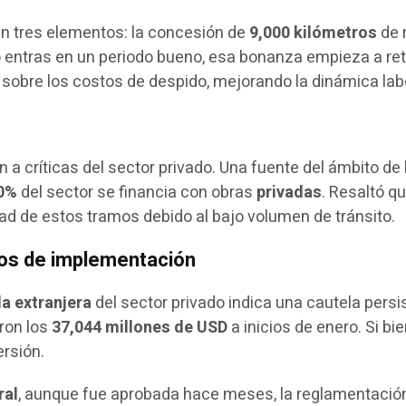
en tres elementos: la concesión de
9,000 kilómetros
de r
 entras en un periodo bueno, esa bonanza empieza a re
sobre los costos de despido, mejorando la dinámica labo
 a críticas del sector privado. Una fuente del ámbito de
0%
del sector se financia con obras
privadas
. Resaltó q
idad de estos tramos debido al bajo volumen de tránsito.
íos de implementación
a extranjera
del sector privado indica una cautela persi
aron los
37,044 millones de USD
a inicios de enero. Si bi
ersión.
ral
, aunque fue aprobada hace meses, la reglamentació