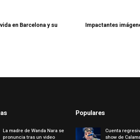
 vida en Barcelona y su
Impactantes imágenes
das
Populares
La madre de Wanda Nara se
Cuenta regresiv
pronuncia tras un video
show de Calama