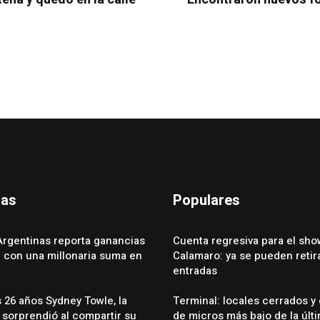
das
Populares
Argentinas reporta ganancias
Cuenta regresiva para el sho
e con una millonaria suma en
Calamaro: ya se pueden retira
entradas
s 26 años Sydney Towle, la
Terminal: locales cerrados y
 sorprendió al compartir su
de micros más bajo de la últ