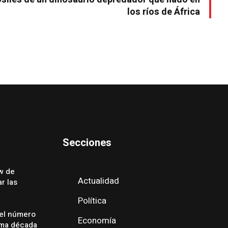
los ríos de África
Secciones
w de
Actualidad
r las
Política
 el número
Economía
ima década