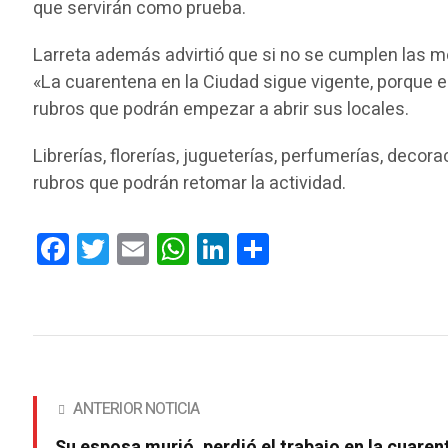
que servirán como prueba.
Larreta además advirtió que si no se cumplen las med
«La cuarentena en la Ciudad sigue vigente, porque el
rubros que podrán empezar a abrir sus locales.
Librerías, florerías, jugueterías, perfumerías, decor
rubros que podrán retomar la actividad.
Facebook
Twitter
Email
WhatsApp
LinkedIn
Compartir
ANTERIOR NOTICIA
Su esposa murió, perdió el trabajo en la cuaren