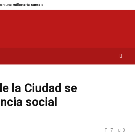
a millonaria suma en impuestos
Fallece a los 26 años Sydney Towle, la ti
de la Ciudad se
ncia social
7
0