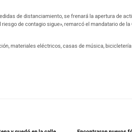
idas de distanciamiento, se frenará la apertura de activ
 riesgo de contagio sigue», remarcó el mandatario de la 
ación, materiales eléctricos, casas de música, bicicleter
tena y quedó en la calle
Encontraron nuevos fó