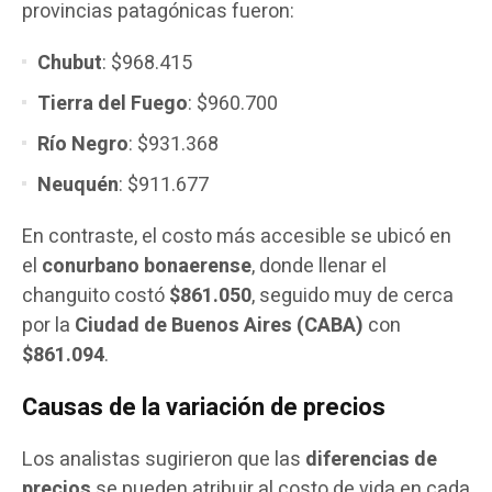
provincias patagónicas fueron:
Chubut
: $968.415
Tierra del Fuego
: $960.700
Río Negro
: $931.368
Neuquén
: $911.677
En contraste, el costo más accesible se ubicó en
el
conurbano bonaerense
, donde llenar el
changuito costó
$861.050
, seguido muy de cerca
por la
Ciudad de Buenos Aires (CABA)
con
$861.094
.
Causas de la variación de precios
Los analistas sugirieron que las
diferencias de
precios
se pueden atribuir al costo de vida en cada