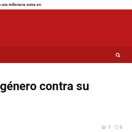
aria suma en impuestos
Fallece a los 26 años Sydney Towle, la tiktoker qu
 género contra su
7
0