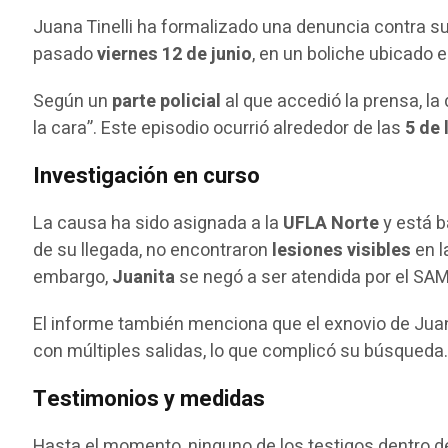
Juana Tinelli ha formalizado una denuncia contra s
pasado
viernes 12 de junio
, en un boliche ubicado 
Según un
parte policial
al que accedió la prensa, la
la cara”. Este episodio ocurrió alrededor de las
5 de
Investigación en curso
La causa ha sido asignada a la
UFLA Norte
y está b
de su llegada, no encontraron
lesiones visibles
en l
embargo,
Juanita
se negó a ser atendida por el SAME
El informe también menciona que el exnovio de Juan
con múltiples salidas, lo que complicó su búsqueda
Testimonios y medidas
Hasta el momento, ninguno de los testigos dentro d