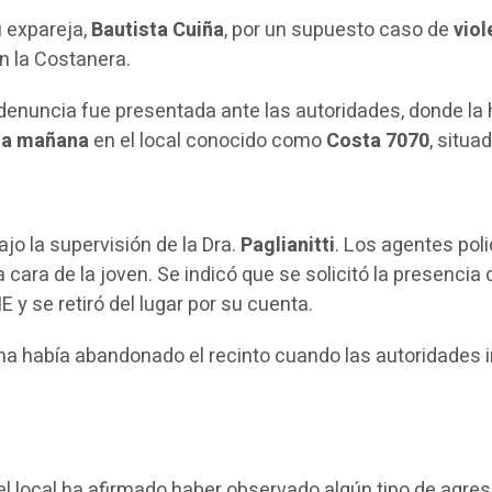
u expareja,
Bautista Cuiña
, por un supuesto caso de
viol
en la Costanera.
 denuncia fue presentada ante las autoridades, donde la 
 la mañana
en el local conocido como
Costa 7070
, situa
ajo la supervisión de la Dra.
Paglianitti
. Los agentes pol
a cara de la joven. Se indicó que se solicitó la presenci
 y se retiró del lugar por su cuenta.
a había abandonado el recinto cuando las autoridades in
.
el local ha afirmado haber observado algún tipo de agre