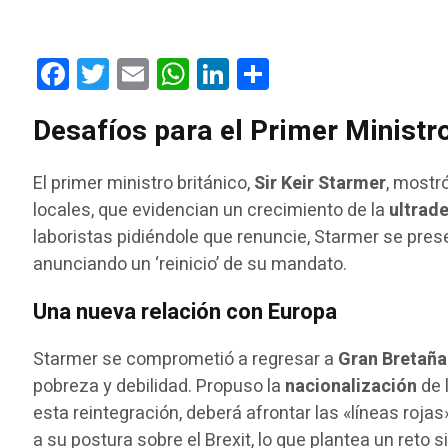
Facebook
Twitter
Email
WhatsApp
LinkedIn
Compartir
Desafíos para el Primer Ministro
El primer ministro británico,
Sir Keir Starmer
, mostr
locales, que evidencian un crecimiento de la
ultrad
laboristas pidiéndole que renuncie, Starmer se pr
anunciando un ‘reinicio’ de su mandato.
Una nueva relación con Europa
Starmer se comprometió a regresar a
Gran Bretaña
pobreza y debilidad. Propuso la
nacionalización
de 
esta reintegración, deberá afrontar las «líneas roj
a su postura sobre el Brexit, lo que plantea un reto si