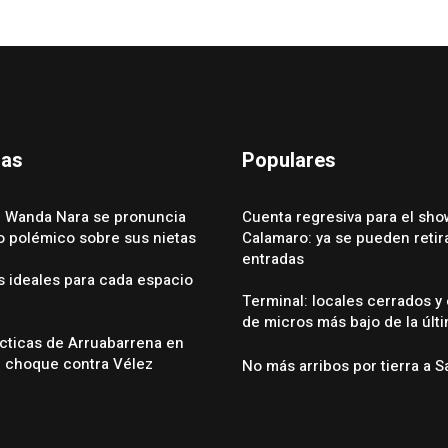
das
Populares
 Wanda Nara se pronuncia
Cuenta regresiva para el sho
eo polémico sobre sus nietas
Calamaro: ya se pueden retira
entradas
s ideales para cada espacio
Terminal: locales cerrados y
de micros más bajo de la últ
cticas de Arruabarrena en
l choque contra Vélez
No más arribos por tierra a S