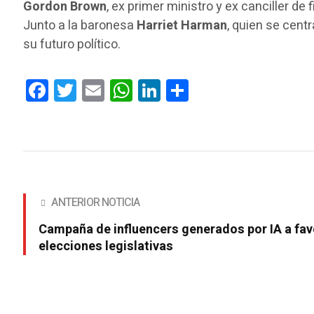
Gordon Brown
, ex primer ministro y ex canciller 
Junto a la baronesa
Harriet Harman
, quien se cent
su futuro político.
Facebook
Twitter
Email
WhatsApp
LinkedIn
Compartir
ANTERIOR NOTICIA
Campaña de influencers generados por IA a fav
elecciones legislativas