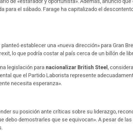
ficarlo de «estafador y oportunista». Además, anunció que
da para el sábado. Farage ha capitalizado el desconten
 planteó establecer una «nueva dirección» para Gran Bre
xit, lo que podría costar al país cerca de un billón de l
una legislación para
nacionalizar British Steel
, consider
ntal que el Partido Laborista represente adecuadamente
 gente necesita esperanza».
der su posición ante críticas sobre su liderazgo, recon
 que debo demostrarles que se equivocan». A pesar de la
s.