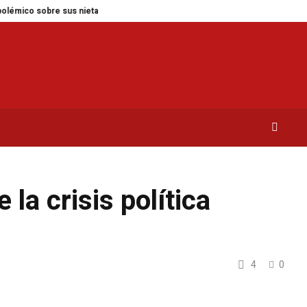
 sobre sus nietas
Las 5 plantas ideales para cada espacio de tu hogar
la crisis política
4
0