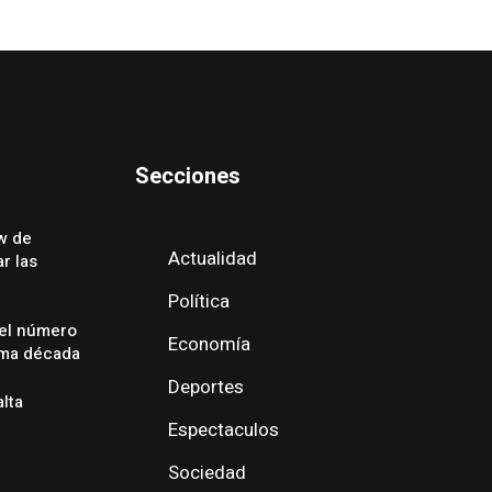
Secciones
w de
Actualidad
r las
Política
 el número
Economía
ima década
Deportes
alta
Espectaculos
Sociedad