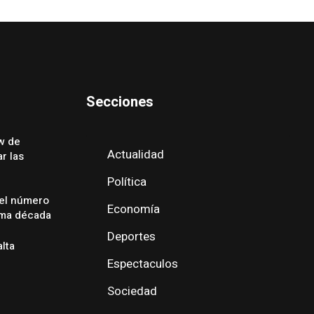
Secciones
w de
Actualidad
r las
Política
 el número
Economía
ima década
Deportes
alta
Espectaculos
Sociedad