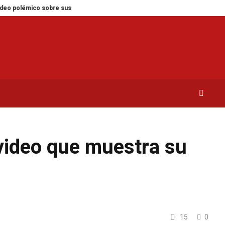
polémico sobre sus nietas
Las 5 plantas ideales para cada espacio de tu h
 video que muestra su
15
0