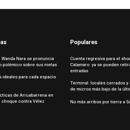
das
Populares
 Wanda Nara se pronuncia
Cuenta regresiva para el sho
eo polémico sobre sus nietas
Calamaro: ya se pueden retira
entradas
s ideales para cada espacio
Terminal: locales cerrados y
de micros más bajo de la últ
cticas de Arruabarrena en
l choque contra Vélez
No más arribos por tierra a S