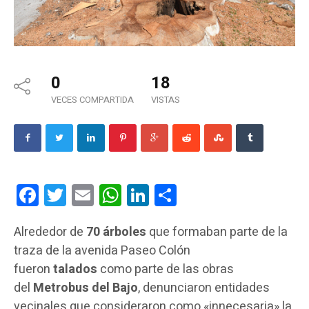
0
18
VECES COMPARTIDA
VISTAS
Facebook
Twitter
Email
WhatsApp
LinkedIn
Compartir
Alrededor de
70 árboles
que formaban parte de la
traza de la avenida Paseo Colón
fueron
talados
como parte de las obras
del
Metrobus del Bajo
, denunciaron entidades
vecinales que consideraron como «innecesaria» la