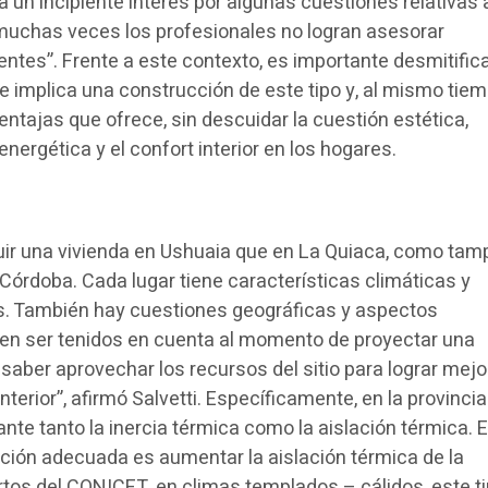
ta un incipiente interés por algunas cuestiones relativas 
muchas veces los profesionales no logran asesorar
ntes”. Frente a este contexto, es importante desmitific
e implica una construcción de este tipo y, al mismo tiem
entajas que ofrece, sin descuidar la cuestión estética,
energética y el confort interior en los hogares.
uir una vivienda en Ushuaia que en La Quiaca, como ta
Córdoba. Cada lugar tiene características climáticas y
s. También hay cuestiones geográficas y aspectos
ben ser tenidos en cuenta al momento de proyectar una
s saber aprovechar los recursos del sitio para lograr mej
nterior”, afirmó Salvetti. Específicamente, en la provinci
nte tanto la inercia térmica como la aislación térmica. 
lución adecuada es aumentar la aislación térmica de la
tos del CONICET, en climas templados – cálidos, este t