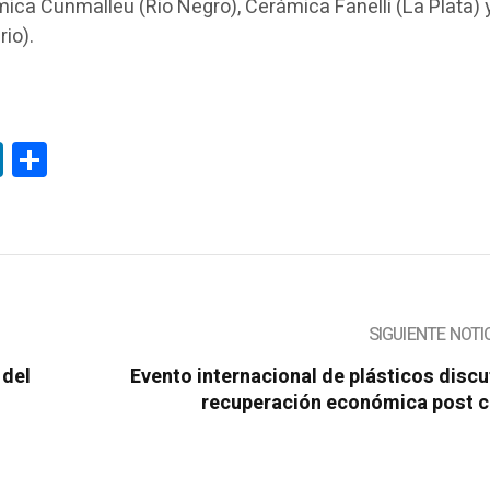
ica Cunmalleu (Rio Negro), Cerámica Fanelli (La Plata) 
io).
tsApp
LinkedIn
Compartir
SIGUIENTE NOTI
 del
Evento internacional de plásticos discu
recuperación económica post c