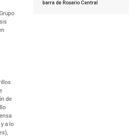
barra de Rosario Central
 Grupo
sis
en
illos
e
ón de
llo
tensa
y a lo
es),