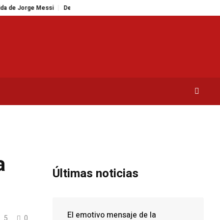
 Messi
Descubre el kanelbullar sueco: una receta nórdica para una merien
a
Últimas noticias
El emotivo mensaje de la
5
0