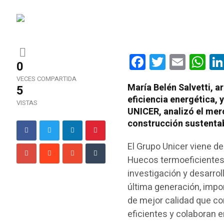
Facebook
Twitter
Email
Wha
0
VECES COMPARTIDA
María Belén Salvetti, a
5
eficiencia energética,
VISTAS
UNICER, analizó el mer
construcción sustenta
El Grupo Unicer viene d
Huecos termoeficientes,
investigación y desarro
última generación, impo
de mejor calidad que co
eficientes y colaboran e