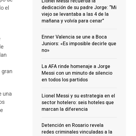
Lionel Messi recuerda la
dedicación de su padre Jorge: “Mi
o el
viejo se levantaba a las 4 de la
mañana y volvía para cenar”
Enner Valencia se une a Boca
e
Juniors: «Es imposible decirle que
de
no»
dan
La AFA rinde homenaje a Jorge
n gran
Messi con un minuto de silencio
en todos los partidos
e una
Lionel Messi y su estrategia en el
os
sector hotelero: seis hoteles que
marcan la diferencia
de
Detención en Rosario revela
redes criminales vinculadas a la