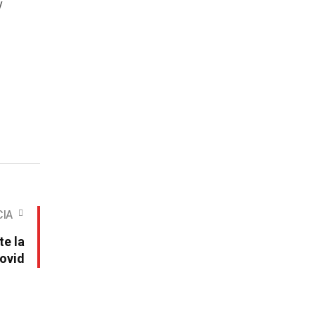
y
CIA
te la
ovid