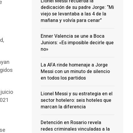
Lionel Messi recuerda la
e
dedicación de su padre Jorge: “Mi
viejo se levantaba a las 4 de la
mañana y volvía para cenar”
Enner Valencia se une a Boca
d,
Juniors: «Es imposible decirle que
no»
hayan
La AFA rinde homenaje a Jorge
ogidos
Messi con un minuto de silencio
en todos los partidos
juicio
Lionel Messi y su estrategia en el
2021
sector hotelero: seis hoteles que
marcan la diferencia
Detención en Rosario revela
redes criminales vinculadas a la
 se