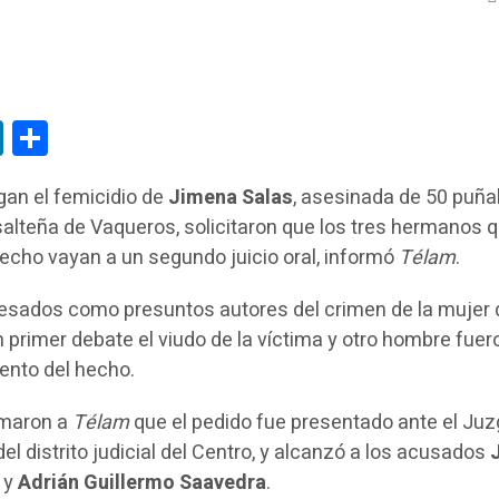
tsApp
LinkedIn
Compartir
gan el femicidio de
Jimena Salas
, asesinada de 50 puñ
 salteña de Vaqueros, solicitaron que los tres hermanos 
hecho vayan a un segundo juicio oral, informó
Télam
.
sados como presuntos autores del crimen de la mujer 
 primer debate el viudo de la víctima y otro hombre fuer
ento del hecho.
rmaron a
Télam
que el pedido fue presentado ante el Ju
del distrito judicial del Centro, y alcanzó a los acusados
J
n
y
Adrián Guillermo Saavedra
.