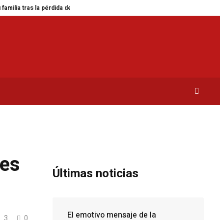
as la pérdida de Jorge Messi
Descubre el kanelbullar sueco: una receta nó
res
Últimas noticias
El emotivo mensaje de la
3
0