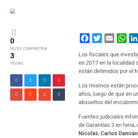
Facebook
Twitter
Email
Wha
0
VECES COMPARTIDA
3
Los fiscales que investi
en 2017 en la localidad
VISTAS
están detenidos por el 
Los mismos están proce
años, luego de que en un
absueltos del encubrimi
Fuentes judiciales info
de Garantías 3 en feria, 
Nicolás
,
Carlos Damiá