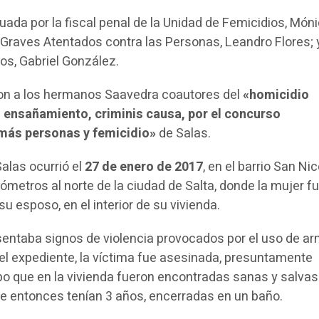
tuada por la fiscal penal de la Unidad de Femicidios, Món
e Graves Atentados contra las Personas, Leandro Flores; 
s, Gabriel González.
ron a los hermanos Saavedra coautores del
«homicidio
a, ensañamiento, criminis causa, por el concurso
más personas y femicidio»
de Salas.
alas ocurrió el
27 de enero de 2017
, en el barrio San Nic
ómetros al norte de la ciudad de Salta, donde la mujer f
su esposo, en el interior de su vivienda.
sentaba signos de violencia provocados por el uso de a
el expediente, la víctima fue asesinada, presuntamente
mpo que en la vivienda fueron encontradas sanas y salva
se entonces tenían 3 años, encerradas en un baño.