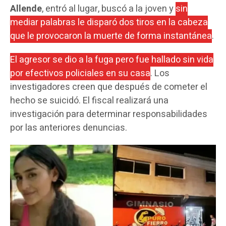
Allende
, entró al lugar, buscó a la joven y
sin
mediar palabras le disparó dos tiros en la cabeza
que le provocaron la muerte de forma instantánea
.
El agresor se dio a la fuga pero fue hallado sin vida
por efectivos policiales en su casa
. Los
investigadores creen que después de cometer el
hecho se suicidó. El fiscal realizará una
investigación para determinar responsabilidades
por las anteriores denuncias.