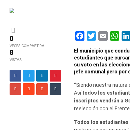
Facebook
Twitter
Email
Wha
0
VECES COMPARTIDA
El municipio que condu
8
estudiantes que cursan 
VISTAS
su voto
en las eleccion
jefe comunal pero por
“Siendo nuestra natural
Así
todos los estudiante
inscriptos vendrán a G
reelección con el Frente
Todos los estudiantes 