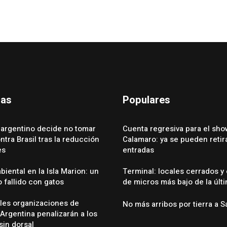
das
Populares
 argentino decide no tomar
Cuenta regresiva para el sho
tra Brasil tras la reducción
Calamaro: ya se pueden retira
es
entradas
iental en la Isla Marion: un
Terminal: locales cerrados y
 fallido con gatos
de micros más bajo de la últ
ales organizaciones de
No más arribos por tierra a S
Argentina penalizarán a los
sin dorsal