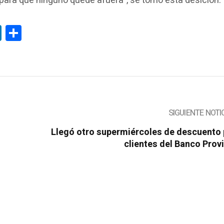
 “para que ninguno quede afuera”, se tomó esta desición.
tsApp
LinkedIn
Compartir
SIGUIENTE NOTI
Llegó otro supermiércoles de descuento 
clientes del Banco Prov