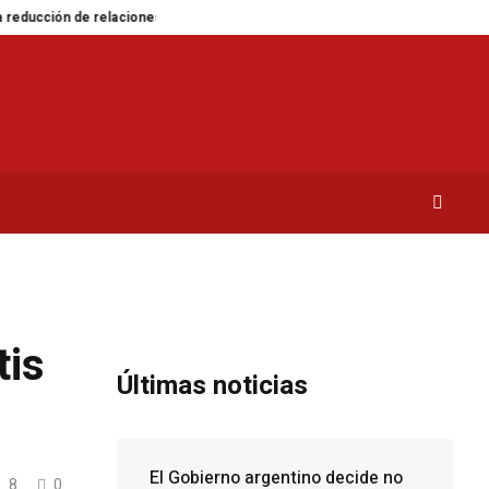
ón de relaciones
Desastre ambiental en la Isla Marion: un experimento fall
tis
Últimas noticias
El Gobierno argentino decide no
8
0