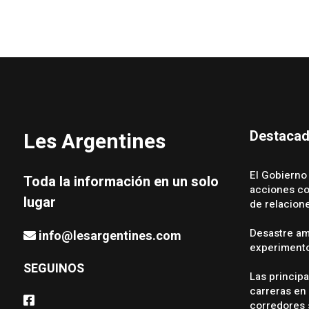
Destaca
Les Argentines
El Gobierno
Toda la información en un solo
acciones con
lugar
de relacion
Desastre amb
info@lesargentines.com
experimento
SEGUINOS
Las princip
carreras en 
corredores 