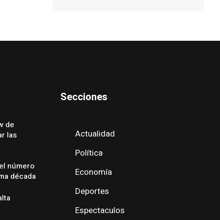
Secciones
w de
Actualidad
r las
Política
 el número
Economía
ima década
Deportes
alta
Espectaculos