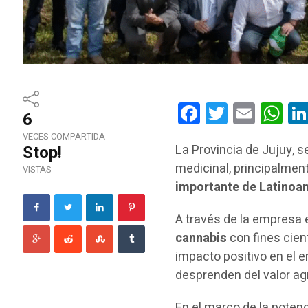
Facebook
Twitter
Email
Wha
6
VECES COMPARTIDA
Stop!
La Provincia de Jujuy, 
medicinal, principalmen
VISTAS
importante de Latinoa
A través de la empresa
cannabis
con fines cient
impacto positivo en el 
desprenden del valor a
En el marco de la potenc