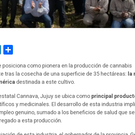
tsApp
LinkedIn
Compartir
se posiciona como pionera en la producción de cannabis
te tras la cosecha de una superficie de 35 hectáreas:
la
mérica
destinada a este cultivo.
 estatal Cannava, Jujuy se ubica como
principal product
íficos y medicinales. El desarrollo de esta industria impl
empleo genuino, sumado a los beneficios de salud que se
gregado a esta producción.
iación de esta industria, el gobernador de la provincia, 