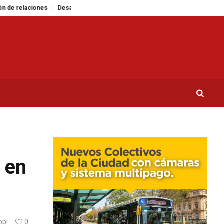
Desastre ambiental en la Isla Marion: un experimento fallido con gatos
 en
op!
0