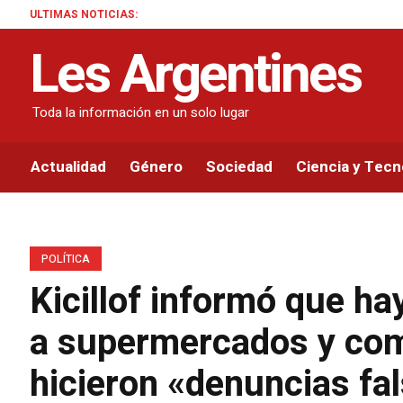
ULTIMAS NOTICIAS:
El emo
Les Argentines
Toda la información en un solo lugar
Actualidad
Género
Sociedad
Ciencia y Tecn
POLÍTICA
Kicillof informó que ha
a supermercados y com
hicieron «denuncias fa