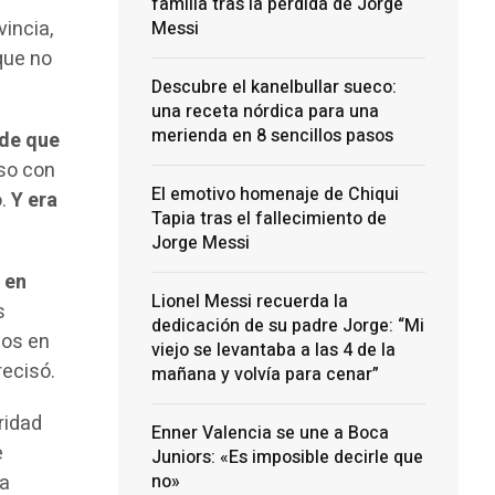
familia tras la pérdida de Jorge
vincia,
Messi
que no
Descubre el kanelbullar sueco:
una receta nórdica para una
merienda en 8 sencillos pasos
de que
uso con
El emotivo homenaje de Chiqui
.
Y era
Tapia tras el fallecimiento de
Jorge Messi
 en
Lionel Messi recuerda la
s
dedicación de su padre Jorge: “Mi
dos en
viejo se levantaba a las 4 de la
recisó.
mañana y volvía para cenar”
ridad
Enner Valencia se une a Boca
e
Juniors: «Es imposible decirle que
no»
na