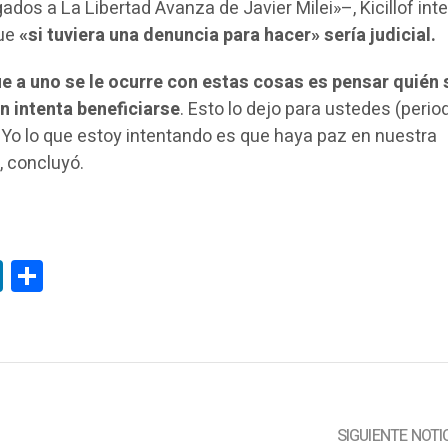
dos a La Libertad Avanza de Javier Milei»–, Kicillof int
que
«si tuviera una denuncia para hacer» sería judicial.
ue a uno se le ocurre con estas cosas es pensar quién 
n intenta beneficiarse
. Esto lo dejo para ustedes (perio
 Yo lo que estoy intentando es que haya paz en nuestra
, concluyó.
tsApp
LinkedIn
Compartir
SIGUIENTE NOTI