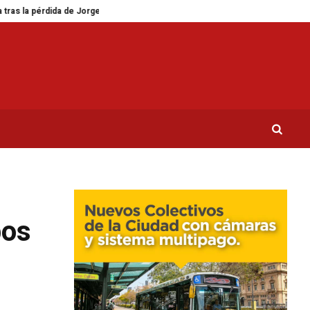
de Jorge Messi
Descubre el kanelbullar sueco: una receta nórdica para un
bos