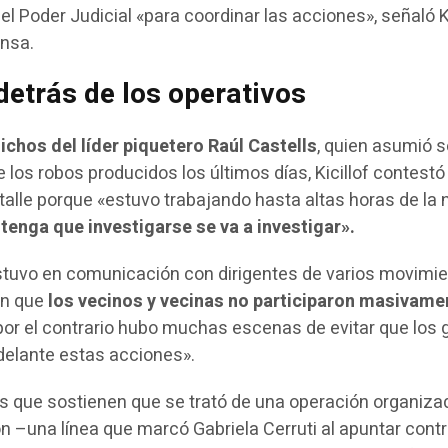
 Poder Judicial «para coordinar las acciones», señaló Ki
ensa.
detrás de los operativos
chos del líder piquetero Raúl Castells
, quien asumió s
e los robos producidos los últimos días, Kicillof contest
alle porque «estuvo trabajando hasta altas horas de la
tenga que investigarse se va a investigar».
stuvo en comunicación con dirigentes de varios movimi
on que
los vecinos y vecinas no participaron masivame
 por el contrario hubo muchas escenas de evitar que los
adelante estas acciones».
s que sostienen que se trató de una operación organiza
ón –una línea que marcó Gabriela Cerruti al apuntar cont