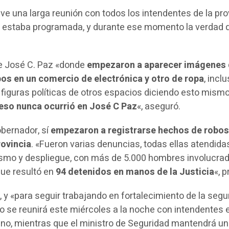
tuve una larga reunión con todos los intendentes de la pro
e estaba programada, y durante ese momento la verdad 
.
ue José C. Paz «donde
empezaron a aparecer imágenes 
os en un comercio de electrónica y otro de ropa
, incl
 figuras políticas de otros espacios diciendo esto mismo
 eso nunca ocurrió en José C Paz
«, aseguró.
obernador, sí
empezaron a registrarse hechos de robos
rovincia
. «Fueron varias denuncias, todas ellas atendida
smo y despliegue, con más de 5.000 hombres involucra
 que resultó en
94 detenidos en manos de la Justicia
«, p
o, y «para seguir trabajando en fortalecimiento de la segu
io se reunirá este miércoles a la noche con intendentes 
no, mientras que el ministro de Seguridad mantendrá u