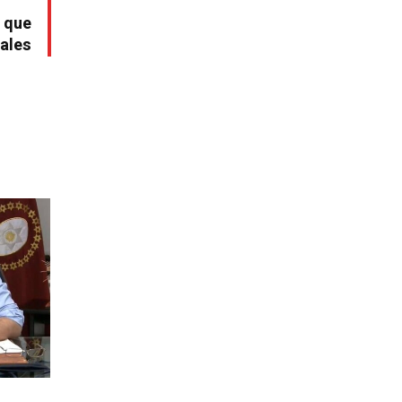
 que
nales