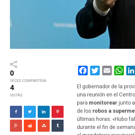
Facebook
Twitter
Email
Wha
0
VECES COMPARTIDA
4
El gobernador de la pro
una reunión en el Centr
VISTAS
para
monitorear
junto 
de los
robos a superme
últimas horas. «Hubo f
durante el fin de seman