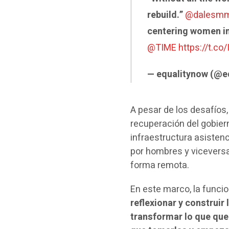
rebuild.”
@dalesm
centering women in
@TIME
https://t.c
— equalitynow (@e
A pesar de los desafíos,
recuperación del gobier
infraestructura asisten
por hombres y viceversa
forma remota.
En este marco, la funcio
reflexionar y construi
transformar lo que qu