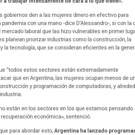
 a trabajar intensamente de cara a lo que viene».
os gobiernos den a las mujeres dinero en efectivo para
a pandemia con una mano -dice D’Alessandro-, si con la 
 mercado laboral que las hizo vulnerables en primer luga
es planean priorizar industrias como la construcción, la
y la tecnología, que se consideran eficientes en la gene
 que “todos estos sectores están extremadamente
tacar que en Argentina, las mujeres ocupan menos de u
construcción y programación de computadoras, y alreded
industria.
 no están en los sectores en los que estamos pensando
recuperación económica», sentenció.
que para abordar esto,
Argentina ha lanzado programa