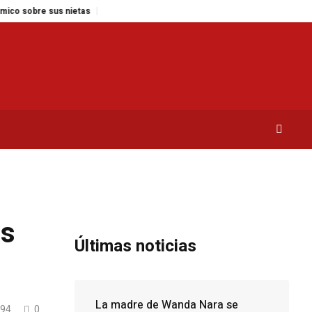
e sus nietas
Las 5 plantas ideales para cada espacio de tu hogar
Reform
as
Últimas noticias
La madre de Wanda Nara se
94
0