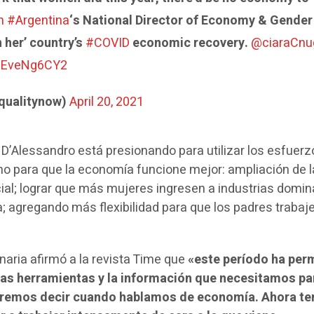
m
#Argentina
‘s National Director of Economy & Gender
 her’ country’s
#COVID
economic recovery.
@ciaraCnu
o/IEveNg6CY2
qualitynow)
April 20, 2021
 D’Alessandro está presionando para utilizar los esfuer
no para que la economía funcione mejor: ampliación de l
cial; lograr que más mujeres ingresen a industrias domi
; agregando más flexibilidad para que los padres trabaj
naria afirmó a la revista Time que
«este período ha per
r las herramientas y la información que necesitamos pa
eremos decir cuando hablamos de economía. Ahora t