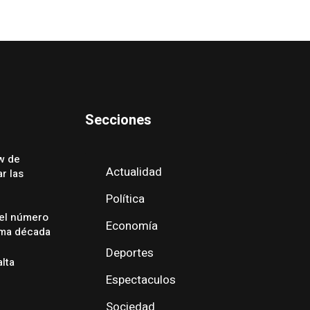
Secciones
w de
Actualidad
r las
Política
 el número
Economía
ima década
Deportes
alta
Espectaculos
Sociedad