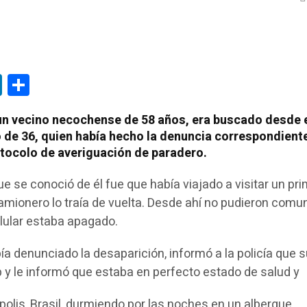
tsApp
LinkedIn
Compartir
un vecino necochense de 58 años, era buscado desde 
 de 36, quien había hecho la denuncia correspondiente
rotocolo de averiguación de paradero.
e se conoció de él fue que había viajado a visitar un pr
amionero lo traía de vuelta. Desde ahí no pudieron comu
lular estaba apagado.
ía denunciado la desaparición, informó a la policía que s
y le informó que estaba en perfecto estado de salud y
polis, Brasil, durmiendo por las noches en un albergue