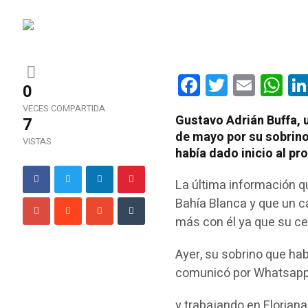
Facebook
Twitter
Email
Wha
0
VECES COMPARTIDA
Gustavo Adrián Buffa, 
7
de mayo por su sobrino
VISTAS
había dado inicio al p
La última información qu
Bahía Blanca y que un c
más con él ya que su ce
Ayer, su sobrino que hab
comunicó por Whatsapp 
y trabajando en Floriana