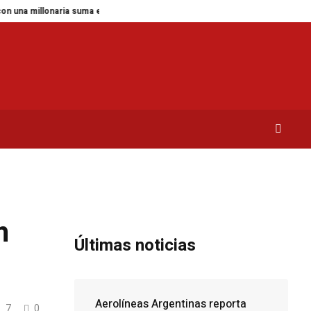
millonaria suma en impuestos
Fallece a los 26 años Sydney Towle, la tikt
n
Últimas noticias
Aerolíneas Argentinas reporta
7
0