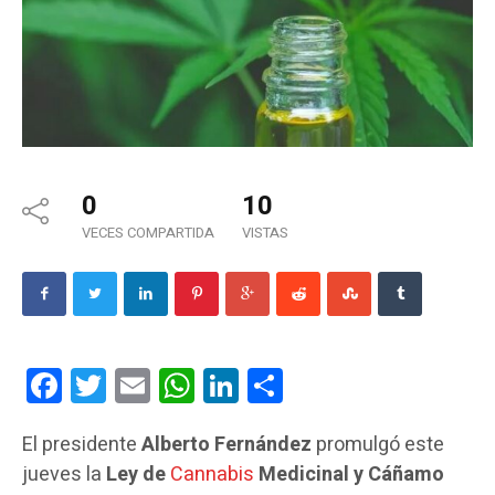
0
10
VECES COMPARTIDA
VISTAS
Facebook
Twitter
Email
WhatsApp
LinkedIn
Compartir
El presidente
Alberto Fernández
promulgó este
jueves la
Ley de
Cannabis
Medicinal y Cáñamo