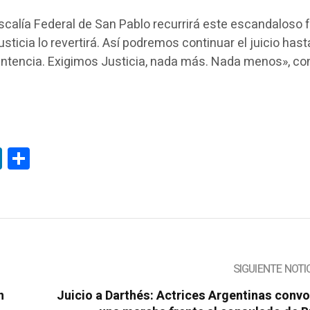
calía Federal de San Pablo recurrirá este escandaloso f
usticia lo revertirá. Así podremos continuar el juicio hast
sentencia. Exigimos Justicia, nada más. Nada menos», co
tsApp
LinkedIn
Compartir
SIGUIENTE NOTI
n
Juicio a Darthés: Actrices Argentinas conv