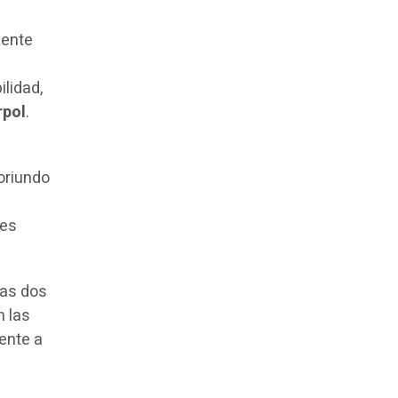
mente
ilidad,
rpol
.
 oriundo
tes
ras dos
n las
ente a