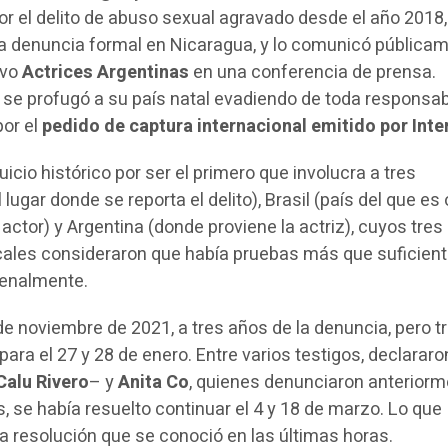
r el delito de abuso sexual agravado desde el año 2018,
a denuncia formal en Nicaragua, y lo comunicó pública
ivo
Actrices Argentinas
en una conferencia de prensa.
 se profugó a su país natal evadiendo de toda responsab
por el
pedido de captura internacional emitido por Inte
juicio histórico por ser el primero que involucra a tres
lugar donde se reporta el delito), Brasil (país del que es
actor) y Argentina (donde proviene la actriz), cuyos tres
scales consideraron que había pruebas más que suficien
penalmente.
de noviembre de 2021, a tres años de la denuncia, pero t
ara el 27 y 28 de enero. Entre varios testigos, declararo
Calu Rivero
– y
Anita Co
, quienes denunciaron anteriorm
, se había resuelto continuar el 4 y 18 de marzo. Lo que
a resolución que se conoció en las últimas horas.