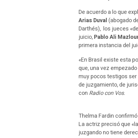
De acuerdo a lo que ex
Arias Duval
(abogado de
Darthés), los jueces «de
juicio,
Pablo Ali Mazlo
primera instancia del j
«En Brasil existe esta 
que, una vez empezado e
muy pocos testigos ser 
de juzgamiento, de juri
con
Radio con Vos
.
Thelma Fardin confirmó 
La actriz precisó que «l
juzgando no tiene derech