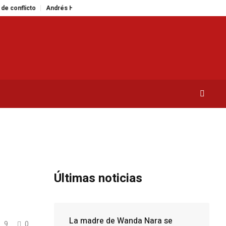
o
Andrés Hatum, profesor de Di Tella, reflexiona sobre la carrera profesi
Últimas noticias
La madre de Wanda Nara se
9
0