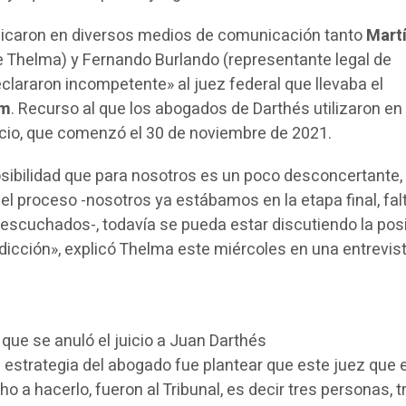
plicaron en diversos medios de comunicación tanto
Mart
 Thelma) y Fernando Burlando (representante legal de
clararon incompetente» al juez federal que llevaba el
um
. Recurso al que los abogados de Darthés utilizaron en
uicio, que comenzó el 30 de noviembre de 2021.
posibilidad que para nosotros es un poco desconcertante,
l proceso -nosotros ya estábamos en la etapa final, fa
escuchados-, todavía se pueda estar discutiendo la posi
sdicción», explicó Thelma este miércoles en una entrevis
que se anuló el juicio a Juan Darthés
a estrategia del abogado fue plantear que este juez que 
o a hacerlo, fueron al Tribunal, es decir tres personas, t