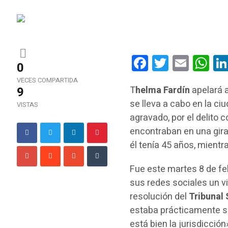
Facebook
Twitter
Email
Wha
0
VECES COMPARTIDA
9
T
helma Fardín
apelará 
se lleva a cabo en la c
VISTAS
agravado, por el delito
encontraban en una gira 
él tenía 45 años, mientra
Fue este martes 8 de feb
sus redes sociales un v
resolución del
Tribunal 
estaba prácticamente so
está bien la jurisdicció