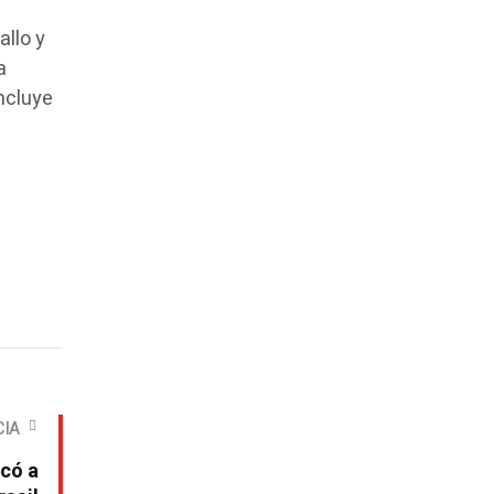
allo y
a
ncluye
CIA
ocó a