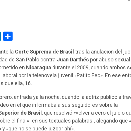
tsApp
LinkedIn
Compartir
ante la
Corte Suprema de Brasil
tras la anulación del juc
iudad de San Pablo contra
Juan Darthés
por abuso sexual
 cometido en
Nicaragua
durante el 2009, cuando ambos s
laboral por la telenovela juvenil «Patito Feo». En ese en
s que ella, 16.
rero, entrada ya la noche, cuando la actriz publicó a tra
ideo en el que informaba a sus seguidores sobre la
Superior de Brasil
, que resolvió «volver a cero el juicio q
bre el final» -en sus textuales palabras-, alegando que 
n» y «que no se puede juzgar ahí».