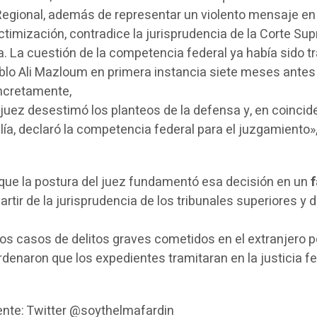
 Regional, además de representar un violento mensaje en
ictimización, contradice la jurisprudencia de la Corte S
a. La cuestión de la competencia federal ya había sido t
Pablo Ali Mazloum en primera instancia siete meses antes
oncretamente,
el juez desestimó los planteos de la defensa y, en coincid
calía, declaró la competencia federal para el juzgamiento»
que la postura del juez fundamentó esa decisión en un
f
partir de la jurisprudencia de los tribunales superiores y d
os casos de delitos graves cometidos en el extranjero p
denaron que los expedientes tramitaran en la justicia fe
ente: Twitter @soythelmafardin