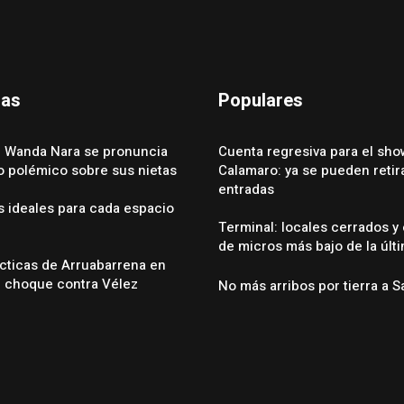
das
Populares
 Wanda Nara se pronuncia
Cuenta regresiva para el sho
eo polémico sobre sus nietas
Calamaro: ya se pueden retira
entradas
s ideales para cada espacio
Terminal: locales cerrados y
de micros más bajo de la últ
cticas de Arruabarrena en
l choque contra Vélez
No más arribos por tierra a S