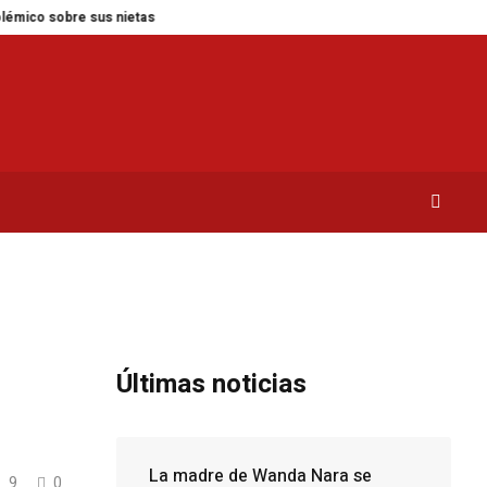
sobre sus nietas
Las 5 plantas ideales para cada espacio de tu hogar
R
Últimas noticias
La madre de Wanda Nara se
9
0