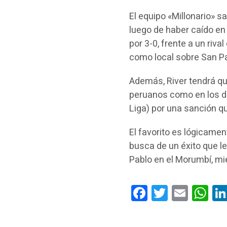
El equipo «Millonario» s
luego de haber caído en
por 3-0, frente a un riv
como local sobre San Pab
Además, River tendrá que
peruanos como en los do
Liga) por una sanción qu
El favorito es lógicamen
busca de un éxito que l
Pablo en el Morumbí, mie
Facebook
Twitter
Email
Wha