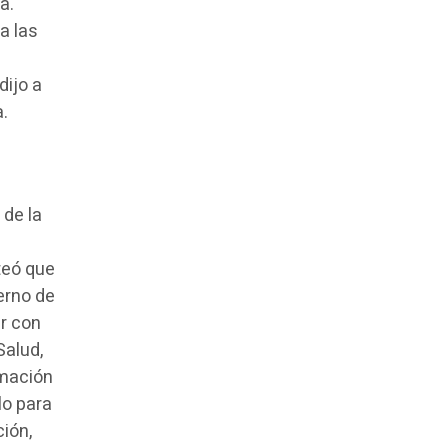
a.
a las
 dijo a
a.
 de la
teó que
erno de
er con
Salud,
rmación
lo para
ión,