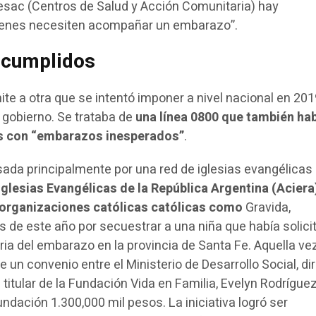
esac (Centros de Salud y Acción Comunitaria) hay
ienes necesiten acompañar un embarazo”.
 cumplidos
mite a otra que se intentó imponer a nivel nacional en 201
obierno. Se trataba de
una línea 0800 que también ha
es con “embarazos inesperados”
.
lsada principalmente por una red de iglesias evangélicas
Iglesias Evangélicas de la República Argentina (Aciera)
organizaciones católicas católicas como
Gravida,
de este año por secuestrar a una niña que había solici
ria del embarazo en la provincia de Santa Fe. Aquella ve
 un convenio entre el Ministerio de Desarrollo Social, dir
a titular de la Fundación Vida en Familia, Evelyn Rodríguez
undación 1.300,000 mil pesos. La iniciativa logró ser