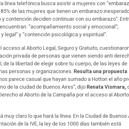
 la línea telefónica busca asistir a mujeres con “embara
 85% de las mujeres que tienen un embarazo inesperado
 y contención deciden continuar con su embarazo”. Entr
e encuentran: “acompañamiento social y emocional”;
legal” y “contención psicológica y espiritual”.
 acceso al Aborto Legal, Seguro y Gratuito, cuestionaron
ización privada de personas que vienen siendo anti derec
, de la libertad de elegir sobre tu cuerpo, de las leyes de
smas personas y organizaciones.
Resulta una propuesta
 nos parece casual que hayan sumado a Hotton el año pr
erno de la ciudad de Buenos Aires”, dijo
Renata Vismara,
d
Derecho al Aborto de la Campaña por el acceso al Aborto
 muy claro lo que hará la línea. En la Ciudad de Buenos 
tación de la IVE, la ley de los 1000 días también está