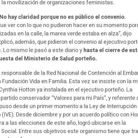
e la movilización de organizaciones feministas.
No hay claridad porque no es público el convenio
.
ue ver con lo que no pudieron hacer en su momento po
adas en la calle, la marea verde estaba en alza”, dijo
plicó, además, que pidieron el convenio al ejecutivo por
. Lo mismo le pasó a este diario y
hasta el cierre de es
uesta del Ministerio de Salud porteño.
s responsable de la Red Nacional de Contención al Emba
a Fundación Vida en Familia. Esta vez se insiste con la 
 Cynthia Hotton ya instalada en el ejecutivo porteño. La
l partido conservador “Valores para mi País”, y referente 
puso desde un primer momento a la Ley de Interrupción
 (IVE). Desde diciembre y por un acuerdo político con Ho
a a las elecciones de este año, logró ubicarse en la
 Social. Entre sus objetivos este organismo tiene que tr