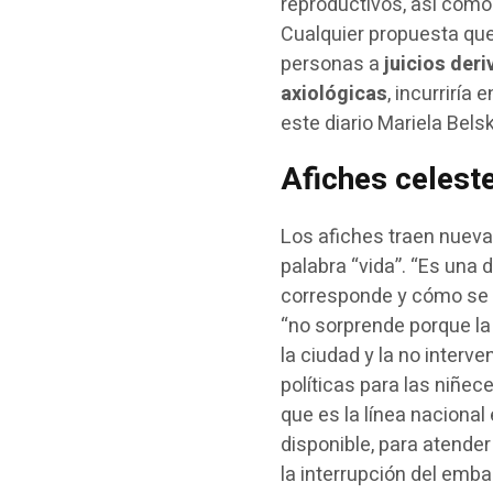
reproductivos, así como
Cualquier propuesta que
personas a
juicios deri
axiológicas
, incurriría 
este diario Mariela Bels
Afiches celest
Los afiches traen nuevam
palabra “vida”. “Es una d
corresponde y cómo se t
“no sorprende porque la 
la ciudad y la no interv
políticas para las niñec
que es la línea nacional
disponible, para atende
la interrupción del emb