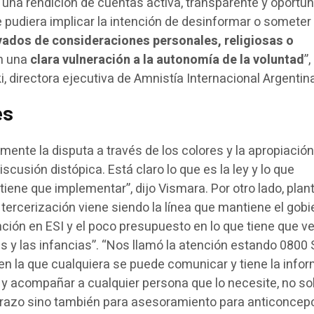
 una rendición de cuentas activa, transparente y oportun
 pudiera implicar la intención de desinformar o someter 
vados de consideraciones personales, religiosas o
en una
clara vulneración a la autonomía de la voluntad
”,
ki, directora ejecutiva de Amnistía Internacional Argentin
es
ente la disputa a través de los colores y la apropiación
iscusión distópica. Está claro lo que es la ley y lo que
iene que implementar”, dijo Vismara. Por otro lado, plan
tercerización viene siendo la línea que mantiene el gobi
ención en ESI y el poco presupuesto en lo que tiene que v
es y las infancias”. “Nos llamó la atención estando 0800 
 en la que cualquiera se puede comunicar y tiene la info
r y acompañar a cualquier persona que lo necesite, no so
arazo sino también para asesoramiento para anticoncepc