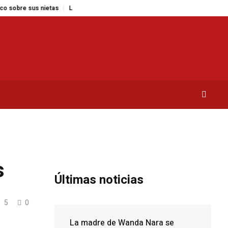
 nietas
Las 5 plantas ideales para cada espacio de tu hogar
Reformas t
s
Últimas noticias
5
0
La madre de Wanda Nara se