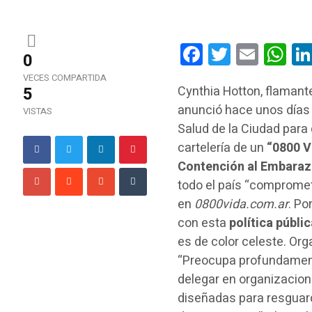
Facebook
Twitter
Email
Wha
0
VECES COMPARTIDA
5
Cynthia Hotton, flamant
anunció hace unos días 
VISTAS
Salud de la Ciudad para
cartelería de un
“0800 V
Contención al Embaraz
todo el país “compromet
en
0800vida.com.ar
. Po
con esta
política públ
es de color celeste. Org
“Preocupa profundament
delegar en organizacione
diseñadas para resguard