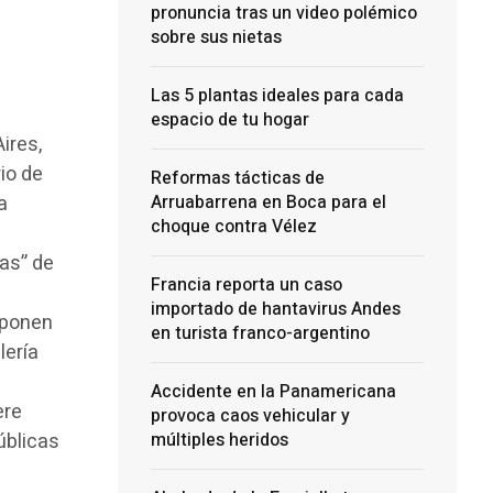
pronuncia tras un video polémico
sobre sus nietas
Las 5 plantas ideales para cada
espacio de tu hogar
ires,
io de
Reformas tácticas de
a
Arruabarrena en Boca para el
choque contra Vélez
ias” de
Francia reporta un caso
importado de hantavirus Andes
roponen
en turista franco-argentino
elería
Accidente en la Panamericana
ere
provoca caos vehicular y
úblicas
múltiples heridos