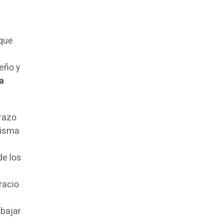
rque
teño y
ta
razo
misma
de los
racio
abajar