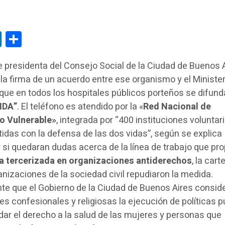
tsApp
LinkedIn
Compartir
e presidenta del Consejo Social de la Ciudad de Buenos A
la firma de un acuerdo entre ese organismo y el Minister
 que en todos los hospitales públicos porteños se difund
IDA”
. El teléfono es atendido por la «
Red Nacional de
o Vulnerable»
, integrada por “400 instituciones voluntar
idas con la defensa de las dos vidas”, según se explica
r si quedaran dudas acerca de la línea de trabajo que p
ica tercerizada en organizaciones antiderechos
, la cart
anizaciones de la sociedad civil repudiaron la medida.
e que el Gobierno de la Ciudad de Buenos Aires consid
s confesionales y religiosas la ejecución de políticas p
ar el derecho a la salud de las mujeres y personas que